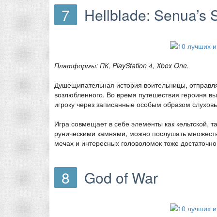
7
Hellblade: Senua’s S
Платформы: ПК, PlayStation 4, Xbox One.
Душещипательная история воительницы, отправл
возлюбленного. Во время путешествия героиня вы
игроку через записанные особым образом слухов
Игра совмещает в себе элементы как кельтской, т
руническими камнями, можно послушать множество
мечах и интересных головоломок тоже достаточно
8
God of War