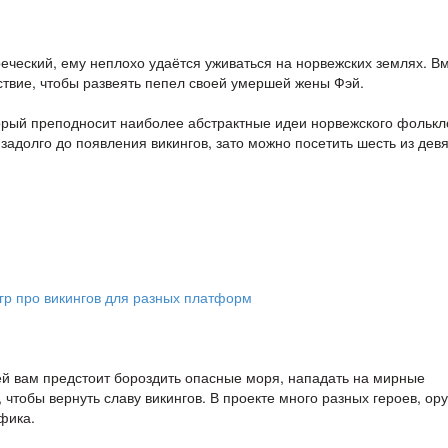
еческий, ему неплохо удаётся уживаться на норвежских землях. Вм
твие, чтобы развеять пепел своей умершей жены Фэй.
орый преподносит наиболее абстрактные идеи норвежского фолькл
адолго до появления викингов, зато можно посетить шесть из дев
 ней вам предстоит бороздить опасные моря, нападать на мирные
 чтобы вернуть славу викингов. В проекте много разных героев, ор
фика.