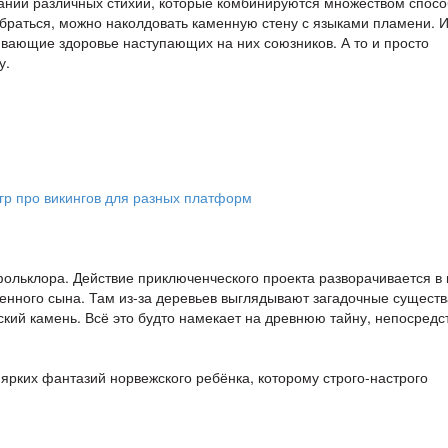
аний различных стихий, которые комбинируются множеством спосо
обраться, можно наколдовать каменную стену с языками пламени. 
вающие здоровье наступающих на них союзников. А то и просто
у.
ольклора. Действие приключенческого проекта разворачивается в 
щенного сына. Там из-за деревьев выглядывают загадочные существ
ский камень. Всё это будто намекает на древнюю тайну, непосредс
ярких фантазий норвежского ребёнка, которому строго-настрого