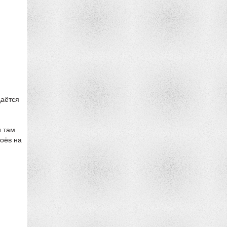
даётся
и там
оёв на