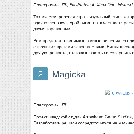
Платформы: ПК, PlayStation 4, Xbox One, Nintendo 
Тактическая ролевая игра, визуальный стиль кот
вдохновлено культурой викингов, в частности ра
двумя караванами.
Вам предстоит принимать важные решения, следит
с грозными врагами-завоевателями. Битвы проход
другую, решаете, атаковать врага или совершить 
2
Magicka
Платформы: ПК.
Проект шведской студии Arrowhead Game Studios,
Разработчики решили сосредоточиться на магиче