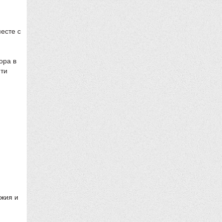
есте с
ора в
яти
ужия и