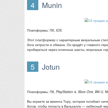
4
Munin
Платформы: ПК, iOS.
Этот платформер с характерным визуальным стиле
бога хитрости и обмана. Он крадёт у главного гер
пробираться через огненные шахты, морозные гор
5
Jotun
Платформы: ПК, PlayStation 4, Xbox One, Wii U, Ni
Вы играете за викинга Тору, которая погибает н
богов, чтобы попасть в Вальхаллу — небесный че