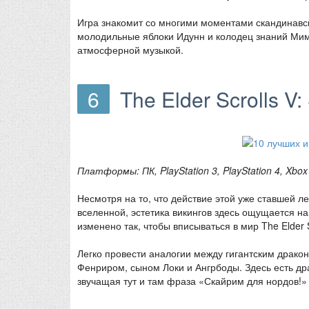
Игра знакомит со многими моментами скандинавски
молодильные яблоки Идунн и колодец знаний Мим
атмосферной музыкой.
6
The Elder Scrolls V:
Платформы: ПК, PlayStation 3, PlayStation 4, Xbox
Несмотря на то, что действие этой уже ставшей 
вселенной, эстетика викингов здесь ощущается н
изменено так, чтобы вписываться в мир The Elder S
Легко провести аналогии между гигантским драко
Фенриром, сыном Локи и Ангрбоды. Здесь есть др
звучащая тут и там фраза «Скайрим для нордов!» 