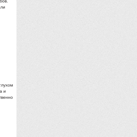
бов.
Или
глухом
а и
твенно