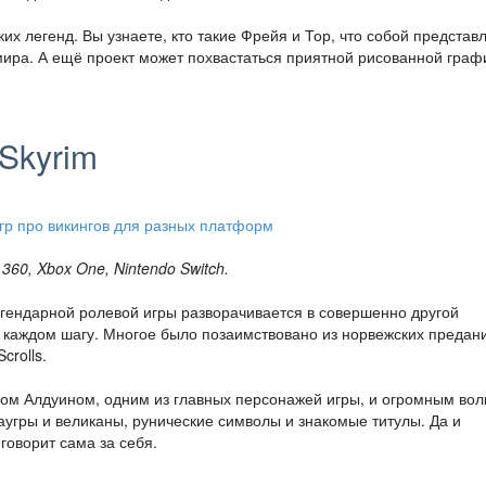
х легенд. Вы узнаете, кто такие Фрейя и Тор, что собой представ
ира. А ещё проект может похвастаться приятной рисованной граф
 Skyrim
 360, Xbox One, Nintendo Switch.
легендарной ролевой игры разворачивается в совершенно другой
а каждом шагу. Многое было позаимствовано из норвежских предан
crolls.
ном Алдуином, одним из главных персонажей игры, и огромным во
аугры и великаны, рунические символы и знакомые титулы. Да и
говорит сама за себя.