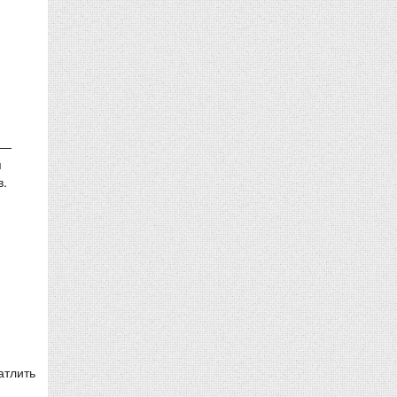
 —
я
в.
атлить