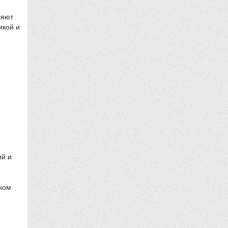
ляют
икой и
ий и
лком