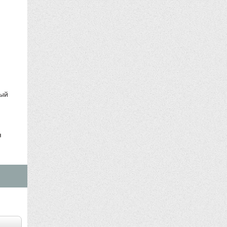
ный
я